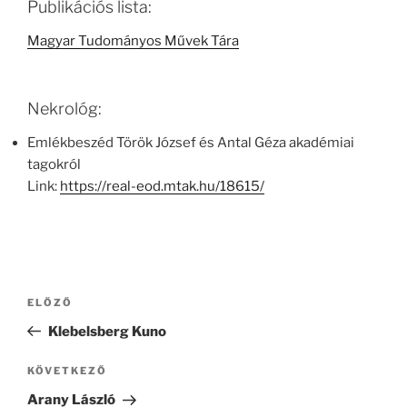
Publikációs lista:
Magyar Tudományos Művek Tára
Nekrológ:
Emlékbeszéd Török József és Antal Géza akadémiai
tagokról
Link:
https://real-eod.mtak.hu/18615/
Bejegyzés
Korábbi
ELŐZŐ
navigáció
bejegyzés
Klebelsberg Kuno
Következő
KÖVETKEZŐ
bejegyzés
Arany László