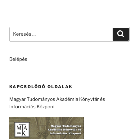
Keresés
Keresé
a
következő
kifejezésre:
Belépés
KAPCSOLÓDÓ OLDALAK
Magyar Tudományos Akadémia Könyvtár és
Információs Központ