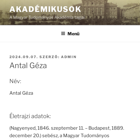
Tartalomhoz
AKADÉMIKUSOK
A Magyar Tudományos Akadémia tagjai
Menü
BEKÜLDVE:
2024.09.07.
SZERZŐ:
ADMIN
Antal Géza
Név:
Antal Géza
Életrajzi adatok:
(Nagyenyed, 1846. szeptember 11. – Budapest, 1889.
december 20.) sebész, a Magyar Tudományos