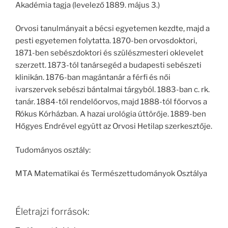
Akadémia tagja (levelező 1889. május 3.)
Orvosi tanulmányait a bécsi egyetemen kezdte, majd a
pesti egyetemen folytatta. 1870-ben orvosdoktori,
1871-ben sebészdoktori és szülészmesteri oklevelet
szerzett. 1873-tól tanársegéd a budapesti sebészeti
klinikán. 1876-ban magántanár a férfi és női
ivarszervek sebészi bántalmai tárgyból. 1883-ban c. rk.
tanár. 1884-től rendelőorvos, majd 1888-tól főorvos a
Rókus Kórházban. A hazai urológia úttörője. 1889-ben
Hőgyes Endrével együtt az Orvosi Hetilap szerkesztője.
Tudományos osztály:
MTA Matematikai és Természettudományok Osztálya
Életrajzi források: