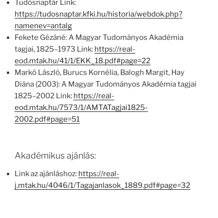
Tudósnaptár Link:
https://tudosnaptar.kfki.hu/historia/webdok.php?
namenev=antalg
Fekete Gézáné: A Magyar Tudományos Akadémia
tagjai, 1825–1973 Link:
https://real-
eod.mtak.hu/41/1/EKK_18.pdf#page=22
Markó László, Burucs Kornélia, Balogh Margit, Hay
Diána (2003): A Magyar Tudományos Akadémia tagjai
1825–2002 Link:
https://real-
eod.mtak.hu/7573/1/AMTATagjai1825-
2002.pdf#page=51
Akadémikus ajánlás:
Link az ajánláshoz:
https://real-
j.mtak.hu/4046/1/Tagajanlasok_1889.pdf#page=32