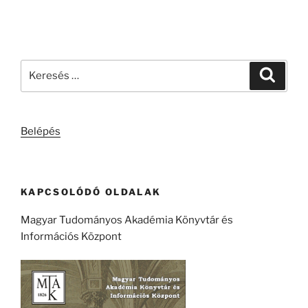
Keresés
Keresé
a
következő
kifejezésre:
Belépés
KAPCSOLÓDÓ OLDALAK
Magyar Tudományos Akadémia Könyvtár és
Információs Központ