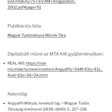
eod.mtak.hu/7573/1/AMTATagjai1825-
2002.pdf#page=51
Publikációs lista:
Magyar Tudományos Művek Tára
Digitalizált művei az MTA KIK gyűjteményében:
REAL-MS:
https://real-
ms.mtak.hu/view/creators/Angyalffy=3AM=E1ty=E1s_
Andr=E1s=3A=3A.html
Nekrológ:
Angyalffi Mátyás, levelező tag. = Magyar Tudós
Társaság évkönyvei (1838–1840), 5., 217–218.