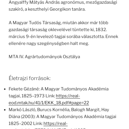
Angyalffy Mátyás András agronómus, mezőgazdasági
szakíró, a keszthelyi Georgikon tanára.
A Magyar Tudós Társaság, miután akkor már több
gazdasági társaság oklevelével tüntette ki, 1832.
március 9-én levelező tagjai sorába választotta. Ennek
ellenére nagy szegénységben halt meg.
MTA IV. Agrártudományok Osztálya
Életrajzi források:
Fekete Gézáné: A Magyar Tudományos Akadémia
tagjai, 1825–1973 Link:
https://real-
eod.mtak.hu/41/1/EKK_18.pdf#page=22
Markó László, Burucs Kornélia, Balogh Margit, Hay
Diána (2003): A Magyar Tudományos Akadémia tagjai
1825–2002 Link:
https://real-