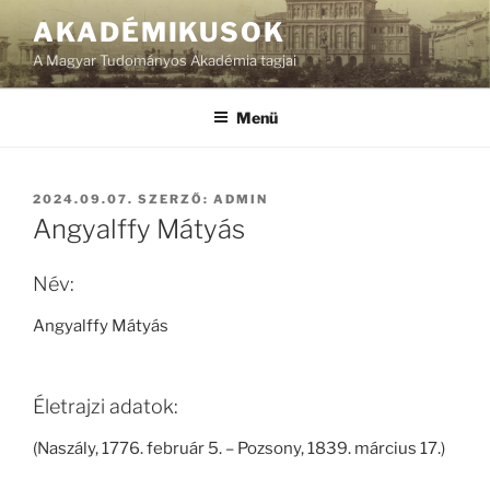
Tartalomhoz
AKADÉMIKUSOK
A Magyar Tudományos Akadémia tagjai
Menü
BEKÜLDVE:
2024.09.07.
SZERZŐ:
ADMIN
Angyalffy Mátyás
Név:
Angyalffy Mátyás
Életrajzi adatok:
(Naszály, 1776. február 5. – Pozsony, 1839. március 17.)