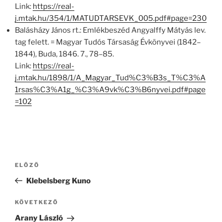
Link:
https://real-
j.mtak.hu/354/1/MATUDTARSEVK_005.pdf#page=230
Balásházy János rt.: Emlékbeszéd Angyalffy Mátyás lev.
tag felett. = Magyar Tudós Társaság Évkönyvei (1842–
1844), Buda, 1846. 7., 78–85.
Link:
https://real-
j.mtak.hu/1898/1/A_Magyar_Tud%C3%B3s_T%C3%A
1rsas%C3%A1g_%C3%A9vk%C3%B6nyvei.pdf#page
=102
Bejegyzés
Korábbi
ELŐZŐ
navigáció
bejegyzés
Klebelsberg Kuno
Következő
KÖVETKEZŐ
bejegyzés
Arany László