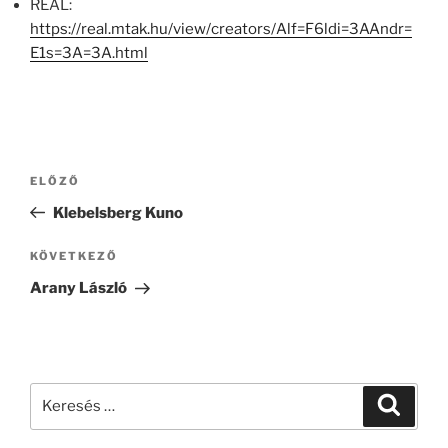
REAL:
https://real.mtak.hu/view/creators/Alf=F6ldi=3AAndr=
E1s=3A=3A.html
Bejegyzés
Korábbi
ELŐZŐ
navigáció
bejegyzés
Klebelsberg Kuno
Következő
KÖVETKEZŐ
bejegyzés
Arany László
Keresés
Keresé
a
következő