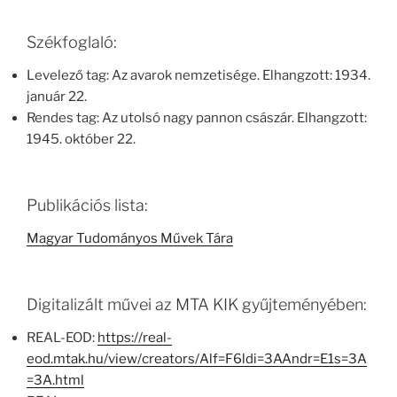
Székfoglaló:
Levelező tag: Az avarok nemzetisége. Elhangzott: 1934.
január 22.
Rendes tag: Az utolsó nagy pannon császár. Elhangzott:
1945. október 22.
Publikációs lista:
Magyar Tudományos Művek Tára
Digitalizált művei az MTA KIK gyűjteményében:
REAL-EOD:
https://real-
eod.mtak.hu/view/creators/Alf=F6ldi=3AAndr=E1s=3A
=3A.html