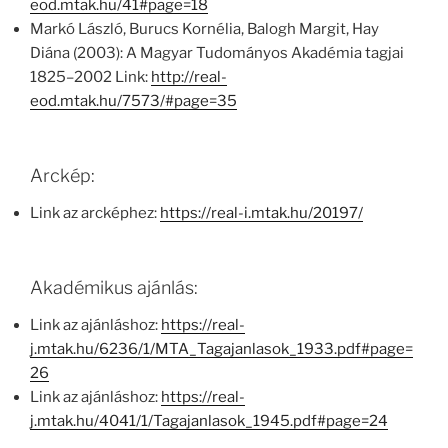
eod.mtak.hu/41#page=18
Markó László, Burucs Kornélia, Balogh Margit, Hay
Diána (2003): A Magyar Tudományos Akadémia tagjai
1825–2002 Link:
http://real-
eod.mtak.hu/7573/#page=35
Arckép:
Link az arcképhez:
https://real-i.mtak.hu/20197/
Akadémikus ajánlás:
Link az ajánláshoz:
https://real-
j.mtak.hu/6236/1/MTA_Tagajanlasok_1933.pdf#page=
26
Link az ajánláshoz:
https://real-
j.mtak.hu/4041/1/Tagajanlasok_1945.pdf#page=24