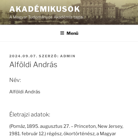
Tartalomhoz
AKADÉMIKUSOK
A Magyar Tudományos Akadémia tagjai
Menü
BEKÜLDVE:
2024.09.07.
SZERZŐ:
ADMIN
Alföldi András
Név:
Alföldi András
Életrajzi adatok:
(Pomáz, 1895. augusztus 27. – Princeton, New Jersey,
1981. február 12.) régész, ókortörténész, a Magyar